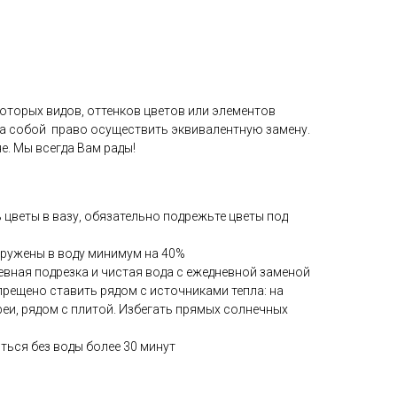
оторых видов, оттенков цветов или элементов
за собой право осуществить эквивалентную замену.
е. Мы всегда Вам рады!
ь цветы в вазу, обязательно подрежьте цветы под
гружены в воду минимум на 40%
евная подрезка и чистая вода с ежедневной заменой
прещено ставить рядом с источниками тепла: на
реи, рядом с плитой. Избегать прямых солнечных
ться без воды более 30 минут