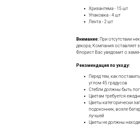
Хризантема - 15 шт
Упаковка - 4 шт
Лента - 2 шт
Внимание:
При отсутствии нек
декора, Компания оставляет 
Флорист Вас уведомит о замен
Рекомендация по уходу:
Перед тем, как поставит
углом 45 градусов
Стебли должны быть по
Цветам требуется ежедн
Цветы категорически за
подоконник, возле бата
лучшей
Цветы не должны находи