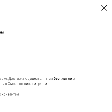
ем
Омске. Доставка осуществляется
бесплатно
в
еты в Омске по низким ценам
х хризантем