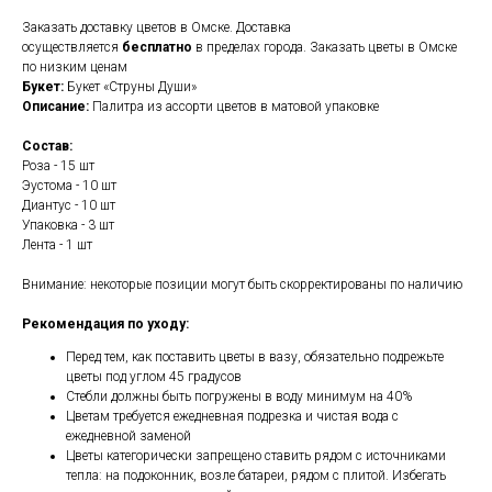
Заказать доставку цветов в Омске. Доставка
осуществляется
бесплатно
в пределах города. Заказать цветы в Омске
по низким ценам
Букет:
Букет «Струны Души»
Описание:
Палитра из ассорти цветов в матовой упаковке
Состав:
Роза - 15 шт
Эустома - 10 шт
Диантус - 10 шт
Упаковка - 3 шт
Лента - 1 шт
Внимание: некоторые позиции могут быть скорректированы по наличию
Рекомендация по уходу:
Перед тем, как поставить цветы в вазу, обязательно подрежьте
цветы под углом 45 градусов
Стебли должны быть погружены в воду минимум на 40%
Цветам требуется ежедневная подрезка и чистая вода с
ежедневной заменой
Цветы категорически запрещено ставить рядом с источниками
тепла: на подоконник, возле батареи, рядом с плитой. Избегать