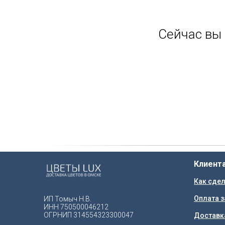
Сейчас вы
Клиент
Как сдел
Оплата з
ИП Томыч Н.В.
ИНН 750500046212
ОГРНИП 314554323300047
Доставк