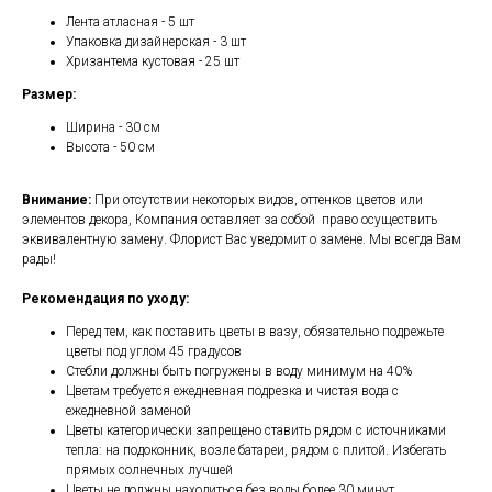
Лента атласная - 5 шт
Упаковка дизайнерская - 3 шт
Хризантема кустовая - 25 шт
Рaзмeр:
Ширинa - 30 cм
Выcoтa - 50 cм
Внимание:
При отсутствии некоторых видов, оттенков цветов или
элементов декора, Компания оставляет за собой право осуществить
эквивалентную замену. Флорист Вас уведомит о замене. Мы всегда Вам
рады!
Рекомендация по уходу:
Перед тем, как поставить цветы в вазу, обязательно подрежьте
цветы под углом 45 градусов
Стебли должны быть погружены в воду минимум на 40%
Цветам требуется ежедневная подрезка и чистая вода с
ежедневной заменой
Цветы категорически запрещено ставить рядом с источниками
тепла: на подоконник, возле батареи, рядом с плитой. Избегать
прямых солнечных лучшей
Цветы не должны находиться без воды более 30 минут